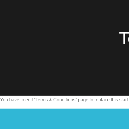
T
You have to edit “Terms & Conditions” page to replace this start