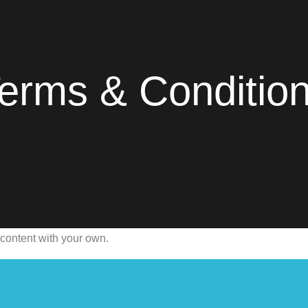
erms & Conditio
 content with your own.