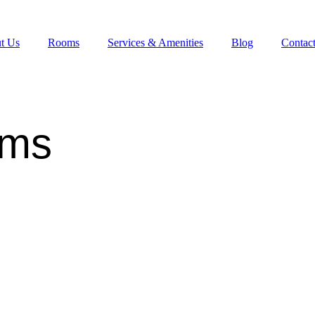
t Us
Rooms
Services & Amenities
Blog
Contac
oms